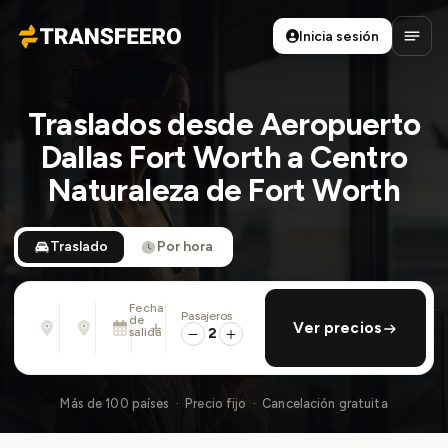
Inicia sesión
Transfeero
Abrir
Traslados desde Aeropuerto
Dallas Fort Worth a Centro
Naturaleza de Fort Worth
Traslado
Por hora
Fecha
Pasajeros
Desde
Hasta
de
añadir regreso
Ver precios
Dirección, aeropuerto, hotel, ...
Dirección, aeropuerto, hotel, ...
salida
2
Sáb., 8 Ago. · 01:45 PM
Más de 100 países · Precio fijo · Cancelación gratuita