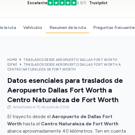
Excelente
4.8/5 ·
Trustpilot
e la ruta
Vehículos
Resumen de la ruta
Preguntas frecuente
HOME
TRASLADOS DESDE AEROPUERTO DALLAS FORT WORTH
(DFW)
TRASLADOS DESDE AEROPUERTO DALLAS FORT WORTH A
CENTRO NATURALEZA DE FORT WORTH
Datos esenciales para traslados de
Aeropuerto Dallas Fort Worth a
Centro Naturaleza de Fort Worth
Actualizado el 10 de junio de 2026
El trayecto desde el
Aeropuerto de Dallas Fort
Worth
hasta el
Centro Naturaleza de Fort Worth
abarca aproximadamente 40 kilómetros. Ten en cuenta