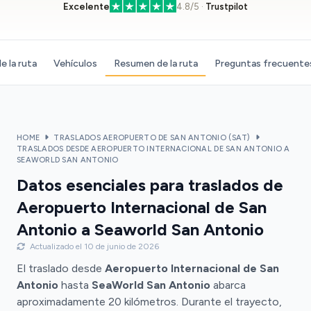
Excelente
4.8/5 ·
Trustpilot
e la ruta
Vehículos
Resumen de la ruta
Preguntas frecuente
HOME
TRASLADOS AEROPUERTO DE SAN ANTONIO (SAT)
TRASLADOS DESDE AEROPUERTO INTERNACIONAL DE SAN ANTONIO A
SEAWORLD SAN ANTONIO
Datos esenciales para traslados de
Aeropuerto Internacional de San
Antonio a Seaworld San Antonio
Actualizado el 10 de junio de 2026
El traslado desde
Aeropuerto Internacional de San
Antonio
hasta
SeaWorld San Antonio
abarca
aproximadamente 20 kilómetros. Durante el trayecto,