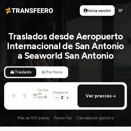
Inicia sesión
Transfeero
Abrir
Traslados desde Aeropuerto
Internacional de San Antonio
a Seaworld San Antonio
Traslado
Por hora
Fecha
Pasajeros
Desde
Hasta
de
añadir regreso
Ver precios
Dirección, aeropuerto, hotel, ...
Dirección, aeropuerto, hotel, ...
salida
2
Lun., 10 Ago. · 01:45 PM
Más de 100 países · Precio fijo · Cancelación gratuita