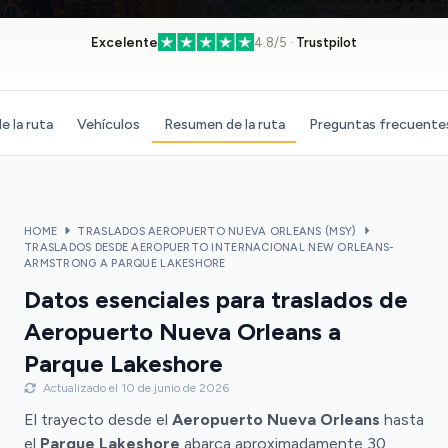
Excelente
4.8/5 ·
Trustpilot
e la ruta
Vehículos
Resumen de la ruta
Preguntas frecuente
HOME
TRASLADOS AEROPUERTO NUEVA ORLEANS (MSY)
TRASLADOS DESDE AEROPUERTO INTERNACIONAL NEW ORLEANS-
ARMSTRONG A PARQUE LAKESHORE
Datos esenciales para traslados de
Aeropuerto Nueva Orleans a
Parque Lakeshore
Actualizado el 10 de junio de 2026
El trayecto desde el
Aeropuerto Nueva Orleans
hasta
el
Parque Lakeshore
abarca aproximadamente 30