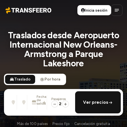
Inicia sesión
Transfeero
Abrir
Traslados desde Aeropuerto
Internacional New Orleans-
Armstrong a Parque
Lakeshore
Traslado
Por hora
Fecha
Pasajeros
Desde
Hasta
de
añadir regreso
Ver precios
Dirección, aeropuerto, hotel, ...
Dirección, aeropuerto, hotel, ...
salida
2
Sáb., 8 Ago. · 01:45 PM
Más de 100 países · Precio fijo · Cancelación gratuita