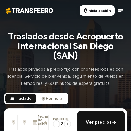
Inicia sesión
Transfeero
Abrir
Traslados desde Aeropuerto
Internacional San Diego
(SAN)
Traslados privados a precio fijo con chóferes locales con
licencia. Servicio de bienvenida, seguimiento de vuelos en
tiempo real y 60 minutos de espera gratuita.
Traslado
Por hora
Fecha
Pasajeros
Desde
Hasta
de
añadir regreso
Ver precios
Dirección, aeropuerto, hotel, ...
Dirección, aeropuerto, hotel, ...
salida
2
Mar., 11 Ago. · 13:45