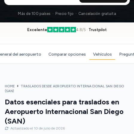
Más de 100 países · Precio fijo · Cancelación gratuita
Excelente
4.8/5 ·
Trustpilot
eneral del aeropuerto
Comparar opciones
Vehículos
Pregunt
HOME
TRASLADOS DESDE AEROPUERTO INTERNACIONAL SAN DIEGO
(SAN)
Datos esenciales para traslados en
Aeropuerto Internacional San Diego
(SAN)
Actualizado el 10 de julio de 2026