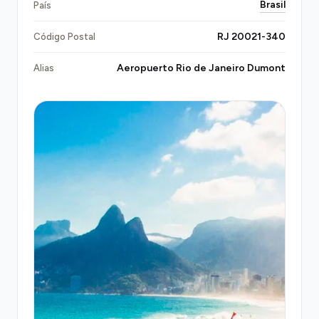
Brasil
País
oficial obrigatória para transporte privado no Brasil,
garantindo segurança e conformidade regulatória
RJ 20021-340
Código Postal
em cada trajeto.
Aeropuerto Rio de Janeiro Dumont
Alias
Comparado às alternativas, a transferência privada
oferece vantagens claras: táxis comuns funcionam
por taxímetro (R$ 40-50 até o centro) e
frequentemente apresentam filas longas; o VLT e
metrô exigem múltiplas transferências com
bagagem pesada; serviços de ride-hailing como
Uber enfrentam picos de preço dinâmico durante
horários de congestionamento. Uma reserva
Transfeero eliminaesses atritos, fornecendo um
preço transparente e fixo
desde a confirmação,
sem variações por demanda ou horário, ideal para
quem valoriza conforto, pontualidade e
previsibilidade.