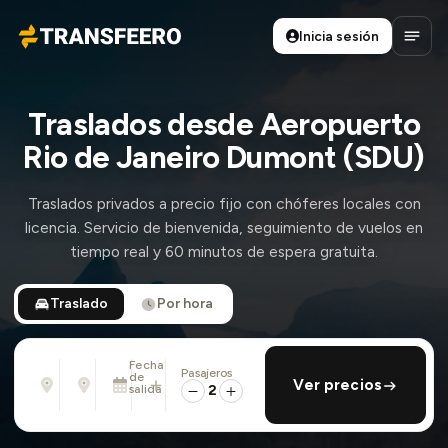
Inicia sesión
Transfeero
Abrir
Traslados desde Aeropuerto
Rio de Janeiro Dumont (SDU)
Traslados privados a precio fijo con chóferes locales con
licencia. Servicio de bienvenida, seguimiento de vuelos en
tiempo real y 60 minutos de espera gratuita.
Traslado
Por hora
Fecha
Pasajeros
Desde
Hasta
de
añadir regreso
Ver precios
Dirección, aeropuerto, hotel, ...
Dirección, aeropuerto, hotel, ...
salida
2
Lun., 10 Ago. · 01:45 PM