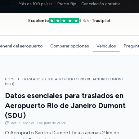
Más de 100 países · Precio fijo · Cancelación gratuita
Excelente
4.8/5 ·
Trustpilot
eneral del aeropuerto
Comparar opciones
Vehículos
Pregunt
HOME
TRASLADOS DESDE AEROPUERTO RIO DE JANEIRO DUMONT
(SDU)
Datos esenciales para traslados en
Aeropuerto Rio de Janeiro Dumont
(SDU)
Actualizado el 11 de julio de 2026
O Aeroporto Santos Dumont fica a apenas 2 km do