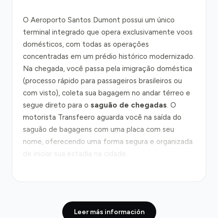
O Aeroporto Santos Dumont possui um único
terminal integrado que opera exclusivamente voos
domésticos, com todas as operações
concentradas em um prédio histórico modernizado.
Na chegada, você passa pela imigração doméstica
(processo rápido para passageiros brasileiros ou
com visto), coleta sua bagagem no andar térreo e
segue direto para o
saguão de chegadas
. O
motorista Transfeero aguarda você na saída do
saguão de bagagens com uma placa com seu
nome, oferecendo uma forma segura e organizada
de iniciar sua estadia na cidade.
O trajeto do aeroporto até o centro do Rio segue
principalmente pela
Avenida Beira-Mar
e pela
Linha Vermelha
, cobrindo apenas 2 quilômetros.
Leer más información
Em horários normais, o percurso leva 5 a 10 minutos