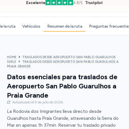
Excelente
4.8/5 ·
Trustpilot
e la ruta
Vehículos
Resumen de la ruta
Preguntas frecuente
HOME
TRASLADOS DESDE AEROPUERTO SAN PABLO GUARULHOS
(GRU)
TRASLADOS DESDE AEROPUERTO SAN PABLO GUARULHOS A
PRAIA GRANDE
Datos esenciales para traslados de
Aeropuerto San Pablo Guarulhos a
Praia Grande
Actualizado el 9 de julio de 2026
La Rodovia dos Imigrantes lleva directo desde
Guarulhos hasta Praia Grande, atravesando la Serra do
Mar en apenas 1h 37min. Reservar tu traslado privado