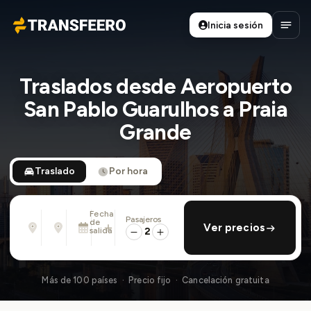
Inicia sesión
Transfeero
Abrir
Traslados desde Aeropuerto
San Pablo Guarulhos a Praia
Grande
Traslado
Por hora
Fecha
Pasajeros
Desde
Hasta
de
añadir regreso
Ver precios
Dirección, aeropuerto, hotel, ...
Dirección, aeropuerto, hotel, ...
salida
2
Mar., 11 Ago. · 01:45 PM
Más de 100 países · Precio fijo · Cancelación gratuita