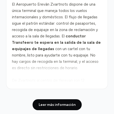
El Aeropuerto Erevàn Zvartnots dispone de una
única terminal que maneja todos los vuelos
internacionales y domésticos. El flujo de llegadas
sigue el patrón estándar: control de pasaportes,
recogida de equipaje en la zona de reclamación y
acceso a la sala de llegadas. El
conductor
Transfeero te espera en la salida de la sala de
equipajes de llegadas
con un cartel con tu
nombre, listo para ayudarte con tu equipaje. No
hay cargos de recogida en la terminal, y el acceso
es directo sin restricciones de horario.
De Zvartnots al centro de Yerevan son 12
kilómetros a través de la
autopista M5
, que
conecta directamente el aeropuerto con la capital.
En condiciones normales, el trayecto toma 20 a 25
Leer más información
minutos, pero durante las horas punta de Yerevan
(8-10 de la mañana y 17-19 de la tarde) puede