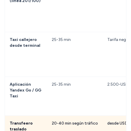
(línea 201/100)
Taxi callejero
25-35 min
Tarifa nego
desde terminal
Aplicación
25-35 min
2.500-USD 
Yandex Go / GG
Taxi
Transfeero
20-40 min según tráfico
desde USD 3
traslado