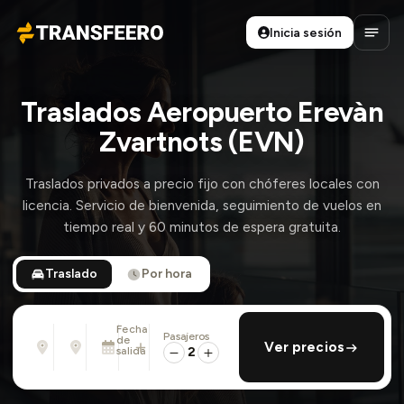
Inicia sesión
Transfeero
Abrir
Traslados Aeropuerto Erevàn
Zvartnots (EVN)
Traslados privados a precio fijo con chóferes locales con
licencia. Servicio de bienvenida, seguimiento de vuelos en
tiempo real y 60 minutos de espera gratuita.
Traslado
Por hora
Fecha
Pasajeros
Desde
Hasta
de
añadir regreso
Ver precios
Dirección, aeropuerto, hotel, ...
Dirección, aeropuerto, hotel, ...
salida
2
Lun., 10 Ago. · 13:45