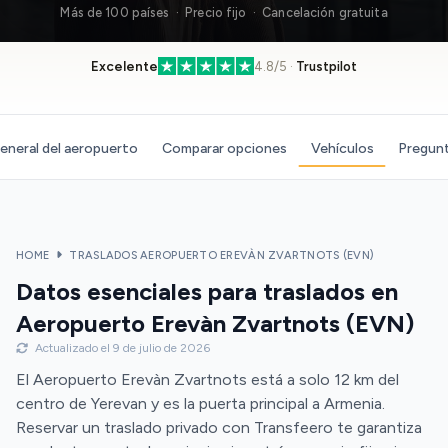
Más de 100 países · Precio fijo · Cancelación gratuita
Excelente
4.8/5 ·
Trustpilot
eneral del aeropuerto
Comparar opciones
Vehículos
Pregunt
HOME
TRASLADOS AEROPUERTO EREVÀN ZVARTNOTS (EVN)
Datos esenciales para traslados en
Aeropuerto Erevàn Zvartnots (EVN)
Actualizado el 9 de julio de 2026
El Aeropuerto Erevàn Zvartnots está a solo 12 km del
centro de Yerevan y es la puerta principal a Armenia.
Reservar un traslado privado con Transfeero te garantiza