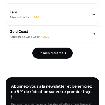
Faro
→
Aéroport de Faro ·
FAO
Gold Coast
→
Aéroport de Gold Coast ·
OOL
Et bien d'autres
→
Abonnez-vous à la newsletter et bénéficiez
de 5 % de réduction sur votre premier trajet
!
Recevez les dernières actualités et offres directement