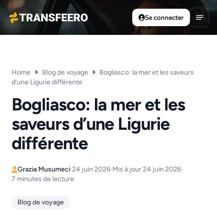
Se connecter
Transfeero
Ouvri
Home
Blog de voyage
Bogliasco: la mer et les saveurs
d’une Ligurie différente
Bogliasco: la mer et les
saveurs d’une Ligurie
différente
Grazia Musumeci
·
24 juin 2026
·
Mis à jour 24 juin 2026
·
7 minutes de lecture
Blog de voyage