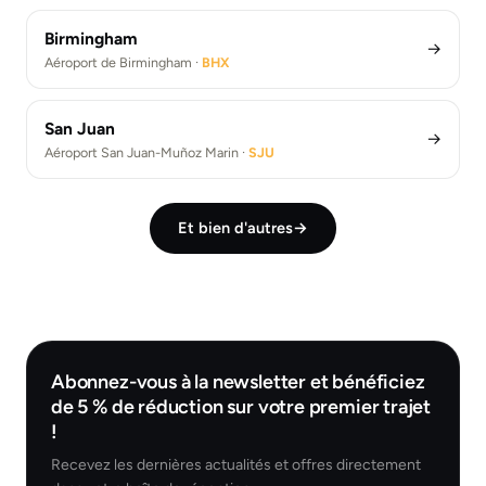
Birmingham
→
Aéroport de Birmingham ·
BHX
San Juan
→
Aéroport San Juan-Muñoz Marin ·
SJU
Et bien d'autres
→
Abonnez-vous à la newsletter et bénéficiez
de 5 % de réduction sur votre premier trajet
!
Recevez les dernières actualités et offres directement