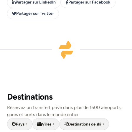
Partager sur LinkedIn
Partager sur Facebook
Partager sur Twitter
Destinations
Réservez un transfert privé dans plus de 1500 aéroports,
gares et ports dans le monde entier
London
Pays
Villes
Destinations de ski
New York
→
→
→
Rome
London Heathrow Airport ·
LHR