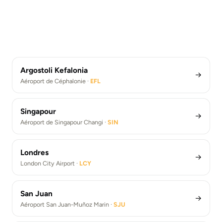
Barcelona
Aéroport de New York Kennedy ·
JFK
Paris
Aéroport de Rome Fiumicino ·
FCO
Berlin
Transferts Aéroport de Londres Heathrow (LHR)
Aéroport de Barcelone ·
BCN
Athènes
Transferts Aéroport New York Kennedy (JFK)
Aéroport de Paris De Gaulle ·
CDG
Los Angeles
Transferts Aéroport de Rome Fiumicino (FCO)
Aéroport de Berlin Brandebourg ·
BER
Transfert de Aéroport de Barcelone (BCN)
Aéroport d'Athènes ·
ATH
Transferts de l’Aéroport Paris De Gaulle (CDG)
Aéroport de Los Angeles LAX ·
LAX
Transferts de l’Aéroport de Berlin Brandebourg (BER)
Transferts de l’aéroport d’Athènes (ATH)
Transfert Aéroport de Los Angeles (LAX)
Argostoli Kefalonia
→
Aéroport de Céphalonie ·
EFL
Singapour
→
Aéroport de Singapour Changi ·
SIN
Londres
→
London City Airport ·
LCY
San Juan
→
Aéroport San Juan-Muñoz Marin ·
SJU