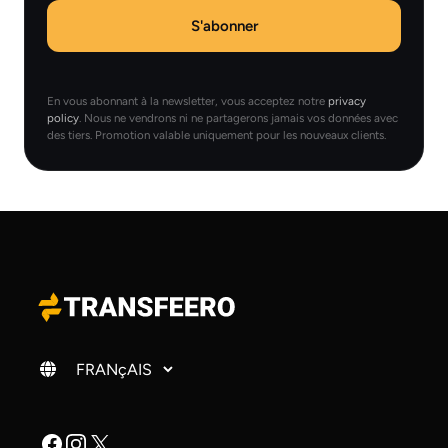
S'abonner
En vous abonnant à la newsletter, vous acceptez notre
privacy
policy
. Nous ne vendrons ni ne partagerons jamais vos données avec
des tiers. Promotion valable uniquement pour les nouveaux clients.
Changer de langue
Facebook
Instagram
X