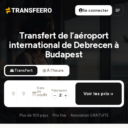
Se connecter
Transfeero
Ouvri
Transfert de l’aéroport
international de Debrecen à
Budapest
Transfert
À l'heure
Date
Passagers
De
À
de
ajouter retour
Voir les prix
Adresse, aéroport, hôtel, ...
Adresse, aéroport, hôtel, ...
départ
2
Dim. 9 Août · 01:45 PM
Plus de 100 pays · Prix fixe · Annulation GRATUITE