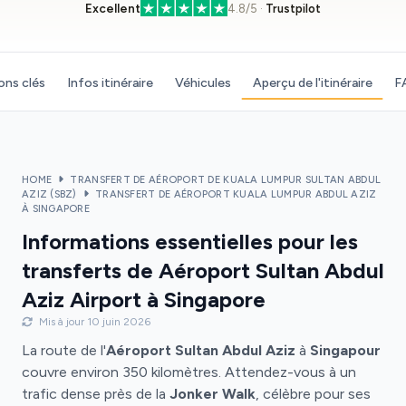
Excellent
4.8/5 ·
Trustpilot
ons clés
Infos itinéraire
Véhicules
Aperçu de l'itinéraire
F
HOME
TRANSFERT DE AÉROPORT DE KUALA LUMPUR SULTAN ABDUL
AZIZ (SBZ)
TRANSFERT DE AÉROPORT KUALA LUMPUR ABDUL AZIZ
À SINGAPORE
Informations essentielles pour les
transferts de Aéroport Sultan Abdul
Aziz Airport à Singapore
Mis à jour 10 juin 2026
La route de l'
Aéroport Sultan Abdul Aziz
à
Singapour
couvre environ 350 kilomètres. Attendez-vous à un
trafic dense près de la
Jonker Walk
, célèbre pour ses