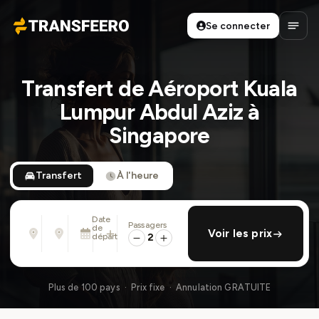
Se connecter
Transfeero
Ouvri
Transfert de Aéroport Kuala
Lumpur Abdul Aziz à
Singapore
Transfert
À l'heure
Date
Passagers
De
À
de
ajouter retour
Voir les prix
Adresse, aéroport, hôtel, ...
Adresse, aéroport, hôtel, ...
départ
2
Dim. 9 Août · 01:45 PM
Plus de 100 pays · Prix fixe · Annulation GRATUITE