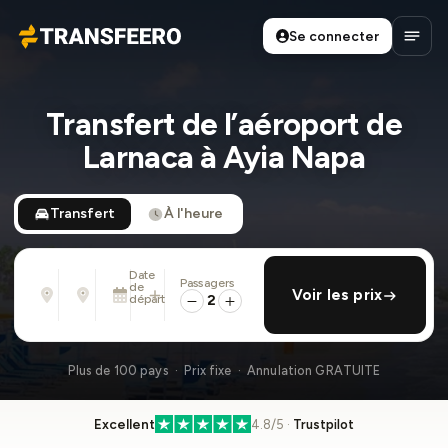
Se connecter
Transfeero
Ouvri
Transfert de l’aéroport de
Larnaca à Ayia Napa
Transfert
À l'heure
Date
Passagers
De
À
de
ajouter retour
Voir les prix
Adresse, aéroport, hôtel, ...
Adresse, aéroport, hôtel, ...
départ
2
Mar. 11 Août · 13:45
Plus de 100 pays · Prix fixe · Annulation GRATUITE
Excellent
4.8/5 ·
Trustpilot