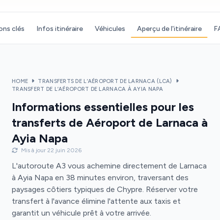
ons clés
Infos itinéraire
Véhicules
Aperçu de l'itinéraire
F
HOME
TRANSFERTS DE L’AÉROPORT DE LARNACA (LCA)
TRANSFERT DE L’AÉROPORT DE LARNACA À AYIA NAPA
Informations essentielles pour les
transferts de Aéroport de Larnaca à
Ayia Napa
Mis à jour 22 juin 2026
L'autoroute A3 vous achemine directement de Larnaca
à Ayia Napa en 38 minutes environ, traversant des
paysages côtiers typiques de Chypre. Réserver votre
transfert à l'avance élimine l'attente aux taxis et
garantit un véhicule prêt à votre arrivée.