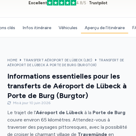
Excellent
4.8/5 ·
Trustpilot
ons clés
Infos itinéraire
Véhicules
Aperçu de l'itinéraire
F
HOME
TRANSFERT AÉROPORT DE LÜBECK (LBC)
TRANSFERT DE
AÉROPORT DE LÜBECK À PORTE DE BURG (BURGTOR)
Informations essentielles pour les
transferts de Aéroport de Lübeck à
Porte de Burg (Burgtor)
Mis à jour 10 juin 2026
Le trajet de l'
Aéroport de Lübeck
à la
Porte de Burg
couvre environ 65 kilomètres. Attendez-vous à
traverser des paysages pittoresques, avec la possibilité
de croiser le charmant village de
Travemünde
en