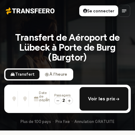
Se connecter
Transfeero
Ouvri
Transfert de Aéroport de
Lübeck à Porte de Burg
(Burgtor)
Transfert
À l'heure
Date
Passagers
De
À
de
ajouter retour
Voir les prix
Adresse, aéroport, hôtel, ...
Adresse, aéroport, hôtel, ...
départ
2
Mar. 11 Août · 13:45
Plus de 100 pays · Prix fixe · Annulation GRATUITE