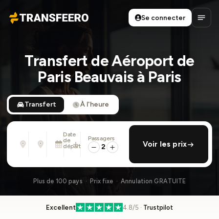
Se connecter
Transfeero
Ouvri
Transfert de Aéroport de
Paris Beauvais à Paris
Transfert
À l'heure
Date
Passagers
De
À
de
ajouter retour
Voir les prix
Adresse, aéroport, hôtel, ...
Adresse, aéroport, hôtel, ...
départ
2
Mer. 12 Août · 01:45 PM
Plus de 100 pays · Prix fixe · Annulation GRATUITE
Excellent
4.8/5 ·
Trustpilot