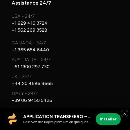
Assistance 24/7
USA - 24/7
+1 929 416 3724
+1 562 269 3528
CANADA - 24/7
+1 365 654 6440
AUSTRALIA - 24/7
+61 1300 297 730
UK - 24/7
+44 20 4586 9665
ITALY - 24/7
+39 06 9450 5426
Intl. WhatsApp - 24/7
×
APPLICATION TRANSFEERO – chauffeur et trajets aéroport
+1 424-339-1886
Installer
Réservez des trajets premium en quelques clics
General Inquiries - 24/7