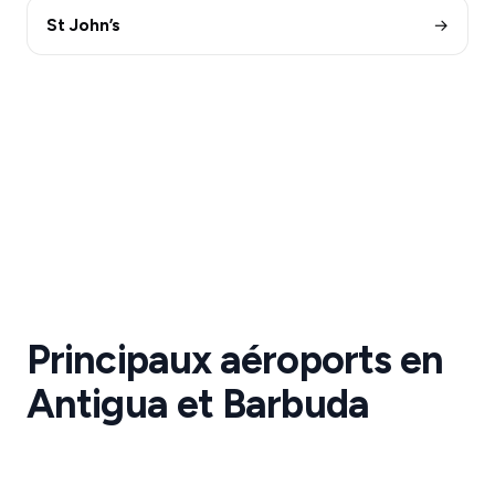
St John’s
→
Aéroport
Antigua
Bird
Transferts
Aéroport
Antigua
Bird
·
Principaux aéroports en
ANU
ANTIGUA
Antigua et Barbuda
AND
BARBUDA