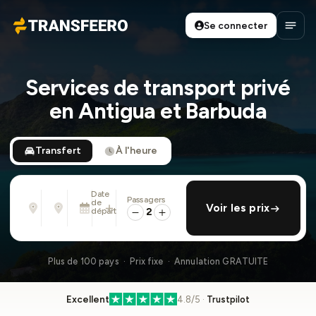
Se connecter
Transfeero
Ouvri
Services de transport privé
en Antigua et Barbuda
Transfert
À l'heure
Date
Passagers
De
À
de
ajouter retour
Voir les prix
Adresse, aéroport, hôtel, ...
Adresse, aéroport, hôtel, ...
départ
2
Lun. 10 Août · 13:45
Plus de 100 pays · Prix fixe · Annulation GRATUITE
Excellent
4.8/5 ·
Trustpilot