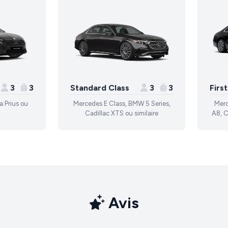
3
3
Standard Class
3
3
Firs
a Prius ou
Mercedes E Class, BMW 5 Series,
Merc
Cadillac XTS ou similaire
A8, C
Avis