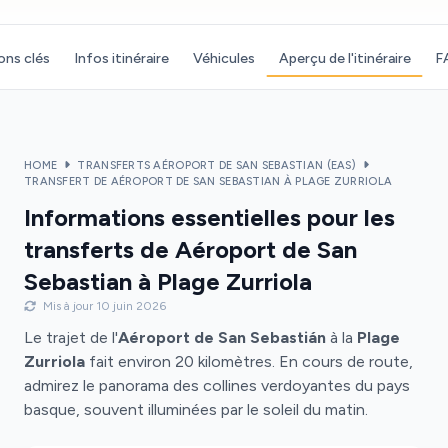
ons clés
Infos itinéraire
Véhicules
Aperçu de l'itinéraire
F
HOME
TRANSFERTS AÉROPORT DE SAN SEBASTIAN (EAS)
TRANSFERT DE AÉROPORT DE SAN SEBASTIAN À PLAGE ZURRIOLA
Informations essentielles pour les
transferts de Aéroport de San
Sebastian à Plage Zurriola
Mis à jour 10 juin 2026
Le trajet de l'
Aéroport de San Sebastián
à la
Plage
Zurriola
fait environ 20 kilomètres. En cours de route,
admirez le panorama des collines verdoyantes du pays
basque, souvent illuminées par le soleil du matin.