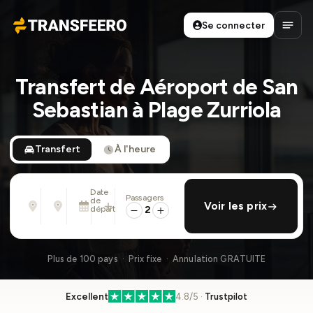
Se connecter
Transfeero
Ouvri
Transfert de Aéroport de San
Sebastian à Plage Zurriola
Transfert
À l'heure
Date
Passagers
De
À
de
ajouter retour
Voir les prix
Adresse, aéroport, hôtel, ...
Adresse, aéroport, hôtel, ...
départ
2
Mar. 11 Août · 01:45 PM
Plus de 100 pays · Prix fixe · Annulation GRATUITE
Excellent
4.8/5 ·
Trustpilot