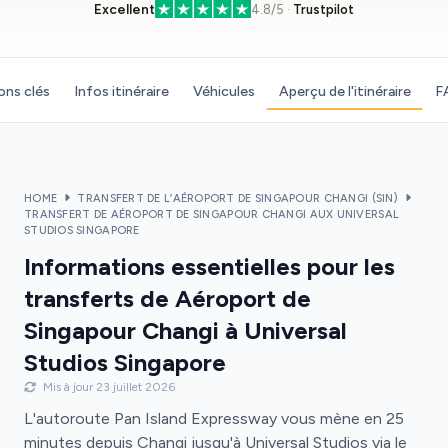
Excellent
4.8/5 ·
Trustpilot
ons clés
Infos itinéraire
Véhicules
Aperçu de l'itinéraire
F
HOME
TRANSFERT DE L’AÉROPORT DE SINGAPOUR CHANGI (SIN)
TRANSFERT DE AÉROPORT DE SINGAPOUR CHANGI AUX UNIVERSAL
STUDIOS SINGAPORE
Informations essentielles pour les
transferts de Aéroport de
Singapour Changi à Universal
Studios Singapore
Mis à jour 23 juillet 2026
L'autoroute Pan Island Expressway vous mène en 25
minutes depuis Changi jusqu'à Universal Studios via le