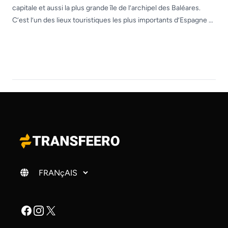
capitale et aussi la plus grande île de l’archipel des Baléares.
C’est l’un des lieux touristiques les plus importants d’Espagne et
aussi d’Europe. Elle est particulièrement apprécié des touristes
britanniques et allemands, mais récemment, de nombreux
autres européens et américains ont également redécouvert sa
beauté. […]
Changer de langue
Facebook
Instagram
X