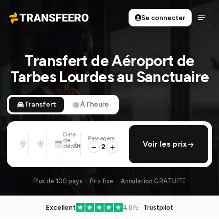
Se connecter
Transfeero
Ouvri
Transfert de Aéroport de
Tarbes Lourdes au Sanctuaire
Transfert
À l'heure
Date
Passagers
De
À
de
ajouter retour
Voir les prix
Adresse, aéroport, hôtel, ...
Adresse, aéroport, hôtel, ...
départ
2
Mar. 11 Août · 13:45
Plus de 100 pays · Prix fixe · Annulation GRATUITE
Excellent
4.8/5 ·
Trustpilot