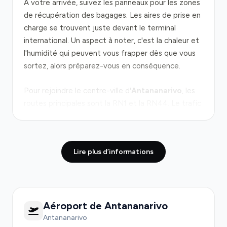
À votre arrivée, suivez les panneaux pour les zones
de récupération des bagages. Les aires de prise en
charge se trouvent juste devant le terminal
international. Un aspect à noter, c'est la chaleur et
l'humidité qui peuvent vous frapper dès que vous
sortez, alors préparez-vous en conséquence.
Pour rejoindre le centre-ville d'
Antananarivo
, les
routes principales sont la RN1 et la RN44. Le trafic
peut être intense, surtout pendant les heures de
pointe, rendant le trajet potentiellement long —
environ 30 minutes dans le meilleur des cas. Vous
Lire plus d’informations
traverserez des quartiers colorés et animés, et
pourrez apercevoir le célèbre
Rova
d'Antananarivo
, ce qui ajoute un charme local à
votre voyage.
Aéroport de Antananarivo
Pré-réserver un transfert privé est
Antananarivo