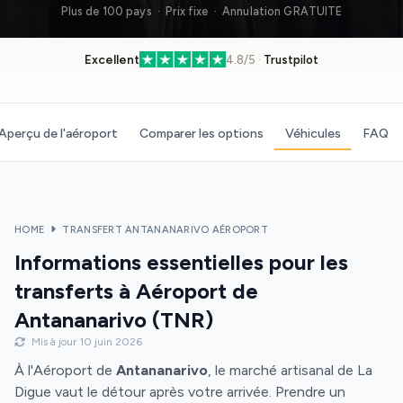
Plus de 100 pays · Prix fixe · Annulation GRATUITE
Excellent
4.8/5 ·
Trustpilot
Aperçu de l'aéroport
Comparer les options
Véhicules
FAQ
HOME
TRANSFERT ANTANANARIVO AÉROPORT
Informations essentielles pour les
transferts à Aéroport de
Antananarivo (TNR)
Mis à jour 10 juin 2026
À l'Aéroport de
Antananarivo
, le marché artisanal de La
Digue vaut le détour après votre arrivée. Prendre un