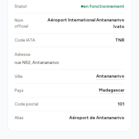
particulièrement judicieux à TNR. Contrairement
en fonctionnement
Statut
aux taxis ou aux bus, un transfert privé vous assure
un confort optimal et une prise en charge rapide.
Aéroport International Antananarivo
Nom
Vous éviterez ainsi les attentes interminables et le
officiel
Ivato
stress de négocier des prix. De plus, avec la
circulation imprévisible d'Antananarivo, avoir un
TNR
Code IATA
conducteur qui connaît bien la ville peut vraiment
Adresse
faire la différence.
rue N52, Antananarivo
Antananarivo
Ville
Madagascar
Pays
101
Code postal
Aéroport de Antananarivo
Alias