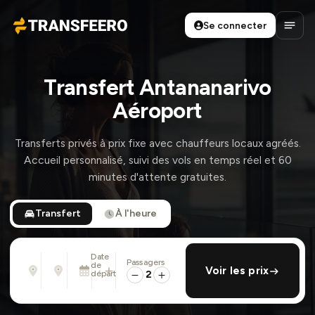
Se connecter
Transfeero
Ouvri
Transfert Antananarivo
Aéroport
Transferts privés à prix fixe avec chauffeurs locaux agréés.
Accueil personnalisé, suivi des vols en temps réel et 60
minutes d'attente gratuites.
Transfert
À l'heure
Date
Passagers
De
À
de
ajouter retour
Voir les prix
Adresse, aéroport, hôtel, ...
Adresse, aéroport, hôtel, ...
départ
2
Lun. 10 Août · 01:45 PM