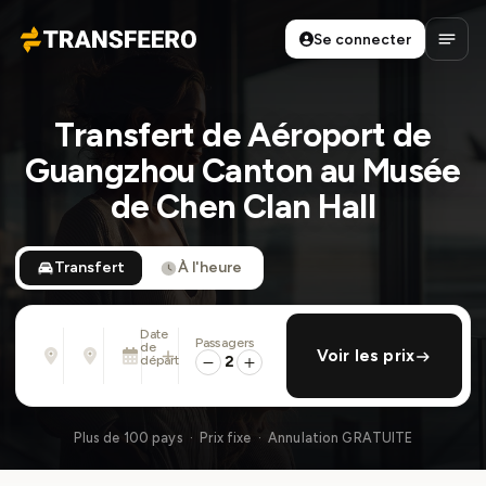
Se connecter
Transfeero
Ouvri
Transfert de Aéroport de
Guangzhou Canton au Musée
de Chen Clan Hall
Transfert
À l'heure
Date
Passagers
De
À
de
ajouter retour
Voir les prix
Adresse, aéroport, hôtel, ...
Adresse, aéroport, hôtel, ...
départ
2
Lun. 10 Août · 01:45 PM
Plus de 100 pays · Prix fixe · Annulation GRATUITE