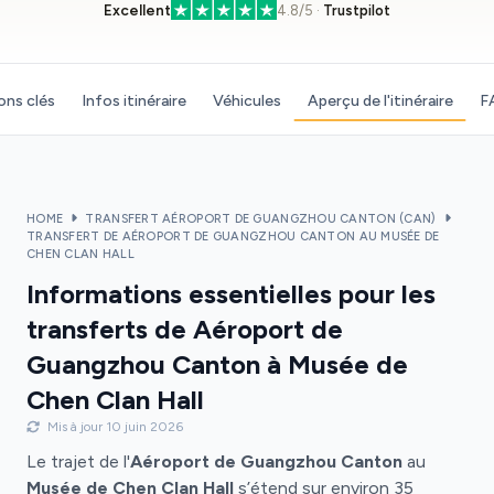
Excellent
4.8/5 ·
Trustpilot
ons clés
Infos itinéraire
Véhicules
Aperçu de l'itinéraire
F
HOME
TRANSFERT AÉROPORT DE GUANGZHOU CANTON (CAN)
TRANSFERT DE AÉROPORT DE GUANGZHOU CANTON AU MUSÉE DE
CHEN CLAN HALL
Informations essentielles pour les
transferts de Aéroport de
Guangzhou Canton à Musée de
Chen Clan Hall
Mis à jour 10 juin 2026
Le trajet de l'
Aéroport de Guangzhou Canton
au
Musée de Chen Clan Hall
s’étend sur environ 35