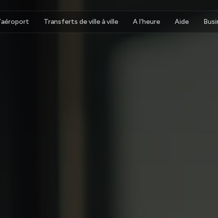
d’aéroport
Transferts de ville à ville
A l’heure
Aide
Busi