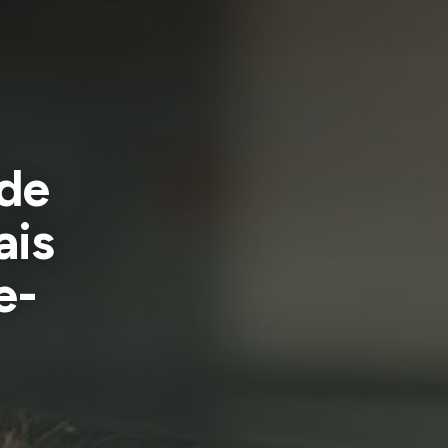
 de
ais
e-