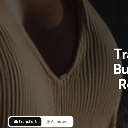
Tr
Bu
R
Transfert
À l'heure