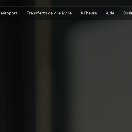
d’aéroport
Transferts de ville à ville
A l’heure
Aide
Busi