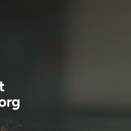
t
borg