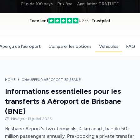
Plus de 100 pays · Prix fixe · Annulation GRATUITE
Excellent
4.8/5 ·
Trustpilot
Aperçu de l'aéroport
Comparer les options
Véhicules
FAQ
HOME
CHAUFFEUR AÉROPORT BRISBANE
Informations essentielles pour les
transferts à Aéroport de Brisbane
(BNE)
Mis à jour 13 juillet 2026
Brisbane Airport's two terminals, 4 km apart, handle 50+
million passengers annually. Pre-booking a private transfer