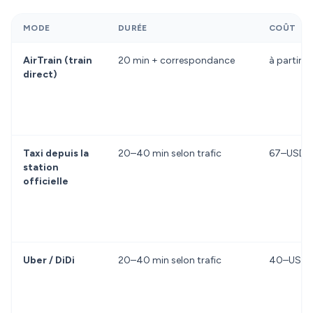
MODE
DURÉE
COÛT
AirTrain (train
20 min + correspondance
à partir 
direct)
Taxi depuis la
20–40 min selon trafic
67–USD 82
station
officielle
Uber / DiDi
20–40 min selon trafic
40–USD 45