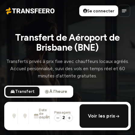
Se connecter
Transfeero
Ouvri
Transfert de Aéroport de
Brisbane (BNE)
Transferts privés à prix fixe avec chauffeurs locaux agréés.
Accueil personnalisé, suivi des vols en temps réel et 60
minutes d'attente gratuites.
Transfert
À l'heure
Date
Passagers
De
À
de
ajouter retour
Voir les prix
Adresse, aéroport, hôtel, ...
Adresse, aéroport, hôtel, ...
départ
2
Lun. 10 Août · 01:45 PM