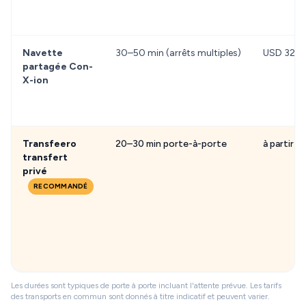
Navette
30–50 min (arrêts multiples)
USD 32
partagée Con-
X-ion
Transfeero
20–30 min porte-à-porte
à partir 
transfert
privé
RECOMMANDÉ
Les durées sont typiques de porte à porte incluant l'attente prévue. Les tarifs
des transports en commun sont donnés à titre indicatif et peuvent varier.