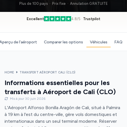
Plus de 100 pays · Prix fixe · Annulation GRATUITE
Excellent
4.8/5 ·
Trustpilot
Aperçu de l'aéroport
Comparer les options
Véhicules
FAQ
HOME
TRANSFERT AÉROPORT CALI (CLO)
Informations essentielles pour les
transferts à Aéroport de Cali (CLO)
Mis à jour 30 juin 2026
L'Aéroport Alfonso Bonilla Aragón de Cali, situé à Palmira
à 19 km à l'est du centre-ville, gère vols domestiques et
internationaux dans un seul terminal moderne. Réserver