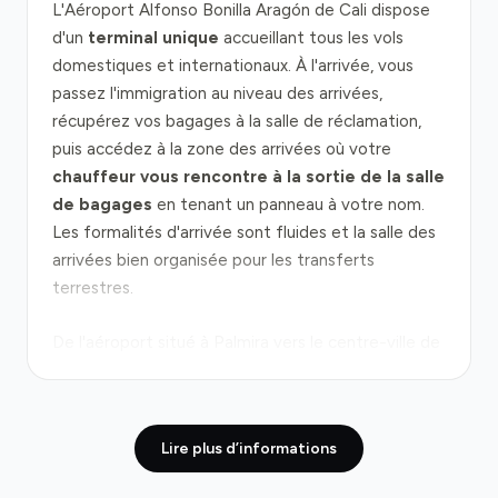
L'Aéroport Alfonso Bonilla Aragón de Cali dispose
d'un
terminal unique
accueillant tous les vols
domestiques et internationaux. À l'arrivée, vous
passez l'immigration au niveau des arrivées,
récupérez vos bagages à la salle de réclamation,
puis accédez à la zone des arrivées où votre
chauffeur vous rencontre à la sortie de la salle
de bagages
en tenant un panneau à votre nom.
Les formalités d'arrivée sont fluides et la salle des
arrivées bien organisée pour les transferts
terrestres.
De l'aéroport situé à Palmira vers le centre-ville de
Cali, le trajet couvre environ 19 km et prend
généralement 30 à 35 minutes en circulation
normale.
La route principale relie Palmira à Cali
Lire plus d’informations
par une voie bien entretenue, avec un trafic plus
dense aux heures de pointe matin (6h–9h) et soir