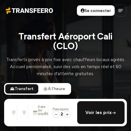
Se connecter
Transfeero
Ouvri
Transfert Aéroport Cali
(CLO)
Transferts privés à prix fixe avec chauffeurs locaux agréés.
Accueil personnalisé, suivi des vols en temps réel et 60
minutes d'attente gratuites.
Transfert
À l'heure
Date
Passagers
De
À
de
ajouter retour
Voir les prix
Adresse, aéroport, hôtel, ...
Adresse, aéroport, hôtel, ...
départ
2
Mer. 12 Août · 13:45