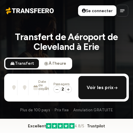
Se connecter
Transfeero
Ouvri
Transfert de Aéroport de
Cleveland à Erie
Transfert
À l'heure
Date
Passagers
De
À
de
ajouter retour
Voir les prix
Adresse, aéroport, hôtel, ...
Adresse, aéroport, hôtel, ...
départ
2
Mar. 11 Août · 01:45 PM
Plus de 100 pays · Prix fixe · Annulation GRATUITE
Excellent
4.8/5 ·
Trustpilot