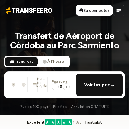
Se connecter
Transfeero
Ouvri
Transfert de Aéroport de
Còrdoba au Parc Sarmiento
Transfert
À l'heure
Date
Passagers
De
À
de
ajouter retour
Voir les prix
Adresse, aéroport, hôtel, ...
Adresse, aéroport, hôtel, ...
départ
2
Mar. 11 Août · 01:45 PM
Plus de 100 pays · Prix fixe · Annulation GRATUITE
Excellent
4.8/5 ·
Trustpilot