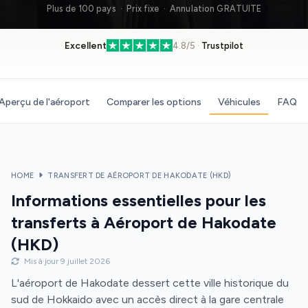
Plus de 100 pays · Prix fixe · Annulation GRATUITE
Excellent
4.8/5 ·
Trustpilot
Aperçu de l'aéroport
Comparer les options
Véhicules
FAQ
HOME
TRANSFERT DE AÉROPORT DE HAKODATE (HKD)
Informations essentielles pour les
transferts à Aéroport de Hakodate
(HKD)
Mis à jour 9 juillet 2026
L'aéroport de Hakodate dessert cette ville historique du
sud de Hokkaido avec un accès direct à la gare centrale