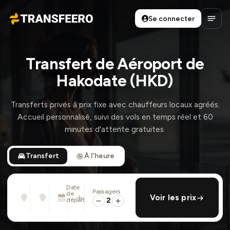
Se connecter
Transfeero
Ouvri
Transfert de Aéroport de
Hakodate (HKD)
Transferts privés à prix fixe avec chauffeurs locaux agréés.
Accueil personnalisé, suivi des vols en temps réel et 60
minutes d'attente gratuites.
Transfert
À l'heure
Date
Passagers
De
À
de
ajouter retour
Voir les prix
Adresse, aéroport, hôtel, ...
Adresse, aéroport, hôtel, ...
départ
2
Mar. 11 Août · 01:45 PM