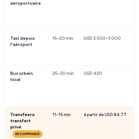
aéroportuaire
d
f
t
m
Taxi depuis
15–20 min
USD 2 500–3 000
P
l'aéroport
p
d
p
Bus urbain
25–30 min
USD 420
T
local
é
r
c
Transfeero
11–15 min
à partir de USD 84.77
P
transfert
a
privé
s
b
RECOMMANDÉ