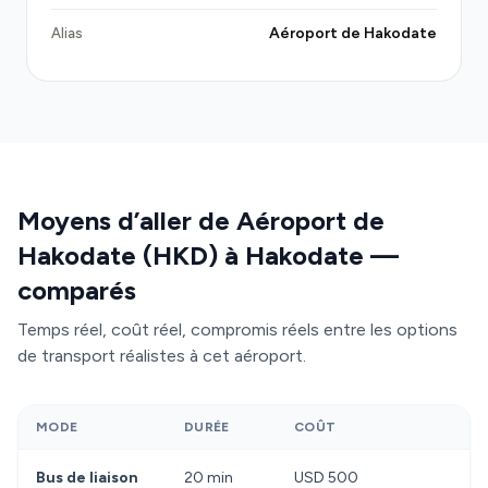
la file d'attente. Le bus de liaison de l'aéroport
(500 yen, tous les 20 minutes) offre un tarif bas
Aéroport de Hakodate
Alias
mais exige de gérer vos bagages dans un espace
limité et vous dépose à la gare, pas à votre hôtel.
Avec Transfeero, vous bénéficiez d'un véhicule
privatif, du wifi, d'une prise 110 V et d'un chauffeur
connaissant précisément votre destination—sans
partages ni détours.
Moyens d’aller de Aéroport de
Hakodate (HKD) à Hakodate —
comparés
Temps réel, coût réel, compromis réels entre les options
de transport réalistes à cet aéroport.
MODE
DURÉE
COÛT
A
Bus de liaison
20 min
USD 500
T