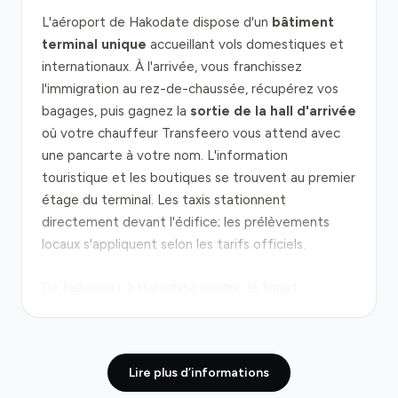
L'aéroport de Hakodate dispose d'un
bâtiment
terminal unique
accueillant vols domestiques et
internationaux. À l'arrivée, vous franchissez
l'immigration au rez-de-chaussée, récupérez vos
bagages, puis gagnez la
sortie de la hall d'arrivée
où votre chauffeur Transfeero vous attend avec
une pancarte à votre nom. L'information
touristique et les boutiques se trouvent au premier
étage du terminal. Les taxis stationnent
directement devant l'édifice; les prélèvements
locaux s'appliquent selon les tarifs officiels.
De l'aéroport à Hakodate centre, le trajet
emprunte la
Dō-Ō Expressway
(autoroute
centrale de Hokkaido), parcourant environ 11
kilomètres en 11 minutes en temps normal. Le flux
Lire plus d’informations
de circulation reste généralement fluide, sauf lors