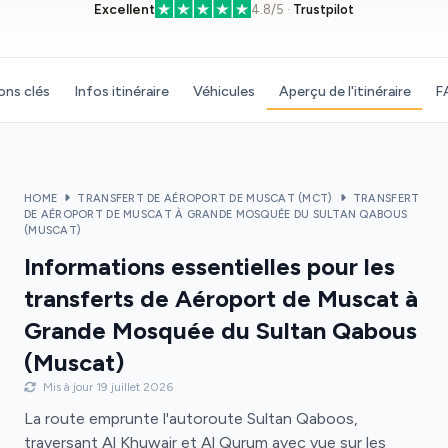
Excellent
4.8/5 ·
Trustpilot
ons clés
Infos itinéraire
Véhicules
Aperçu de l'itinéraire
F
HOME
TRANSFERT DE AÉROPORT DE MUSCAT (MCT)
TRANSFERT
DE AÉROPORT DE MUSCAT À GRANDE MOSQUÉE DU SULTAN QABOUS
(MUSCAT)
Informations essentielles pour les
transferts de Aéroport de Muscat à
Grande Mosquée du Sultan Qabous
(Muscat)
Mis à jour 19 juillet 2026
La route emprunte l'autoroute Sultan Qaboos,
traversant Al Khuwair et Al Qurum avec vue sur les