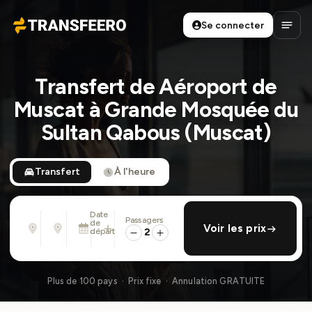
Se connecter
Transfeero
Ouvri
Transfert de Aéroport de
Muscat à Grande Mosquée du
Sultan Qabous (Muscat)
Transfert
À l'heure
Date
Passagers
De
À
de
ajouter retour
Voir les prix
Adresse, aéroport, hôtel, ...
Adresse, aéroport, hôtel, ...
départ
2
Dim. 9 Août · 01:45 PM
Plus de 100 pays · Prix fixe · Annulation GRATUITE