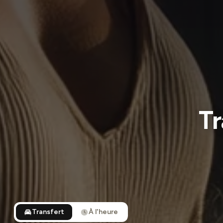
Tr
Transfert
À l'heure