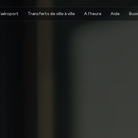
d’aéroport
Transferts de ville à ville
A l’heure
Aide
Busi