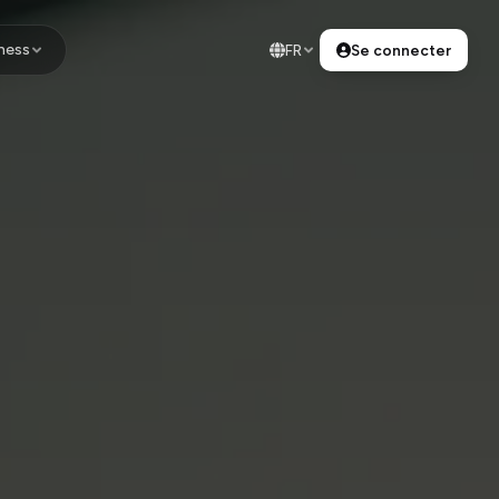
ness
FR
Se connecter