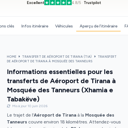
Excellent
4.8/5 ·
Trustpilot
ons clés
Infos itinéraire
Véhicules
Aperçu de l'itinéraire
F
HOME
TRANSFERT DE AÉROPORT DE TIRANA (TIA)
TRANSFERT
DE AÉROPORT DE TIRANA À MOSQUÉE DES TANNEURS
Informations essentielles pour les
transferts de Aéroport de Tirana à
Mosquée des Tanneurs (Xhamia e
Tabakëve)
Mis à jour 10 juin 2026
Le trajet de l'
Aéroport de Tirana
à la
Mosquée des
Tanneurs
couvre environ 18 kilomètres. Attendez-vous