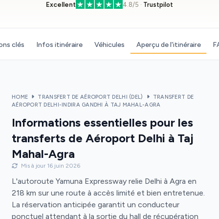
Excellent
4.8/5 ·
Trustpilot
ons clés
Infos itinéraire
Véhicules
Aperçu de l'itinéraire
F
HOME
TRANSFERT DE AÉROPORT DELHI (DEL)
TRANSFERT DE
AÉROPORT DELHI-INDIRA GANDHI À TAJ MAHAL-AGRA
Informations essentielles pour les
transferts de Aéroport Delhi à Taj
Mahal-Agra
Mis à jour 16 juin 2026
L'autoroute Yamuna Expressway relie Delhi à Agra en
218 km sur une route à accès limité et bien entretenue.
La réservation anticipée garantit un conducteur
ponctuel attendant à la sortie du hall de récupération