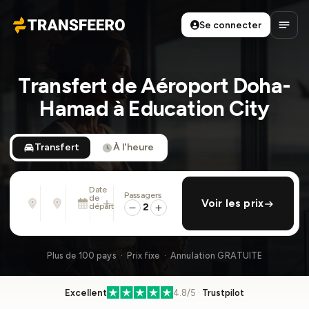
Se connecter
Transfeero
Ouvri
Transfert de Aéroport Doha-
Hamad à Education City
Transfert
À l'heure
Date
Passagers
De
À
de
ajouter retour
Voir les prix
Adresse, aéroport, hôtel, ...
Adresse, aéroport, hôtel, ...
départ
2
Dim. 9 Août · 01:45 PM
Plus de 100 pays · Prix fixe · Annulation GRATUITE
Excellent
4.8/5 ·
Trustpilot