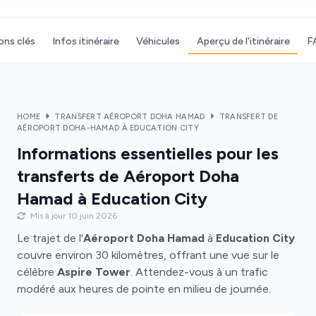
ons clés
Infos itinéraire
Véhicules
Aperçu de l'itinéraire
F
HOME
TRANSFERT AÉROPORT DOHA HAMAD
TRANSFERT DE
AÉROPORT DOHA-HAMAD À EDUCATION CITY
Informations essentielles pour les
transferts de Aéroport Doha
Hamad à Education City
Mis à jour 10 juin 2026
Le trajet de l'
Aéroport Doha Hamad
à
Education City
couvre environ 30 kilomètres, offrant une vue sur le
célèbre
Aspire Tower
. Attendez-vous à un trafic
modéré aux heures de pointe en milieu de journée.