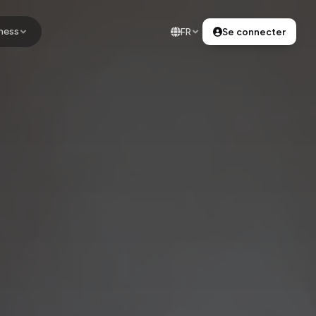
ness
FR
Se connecter