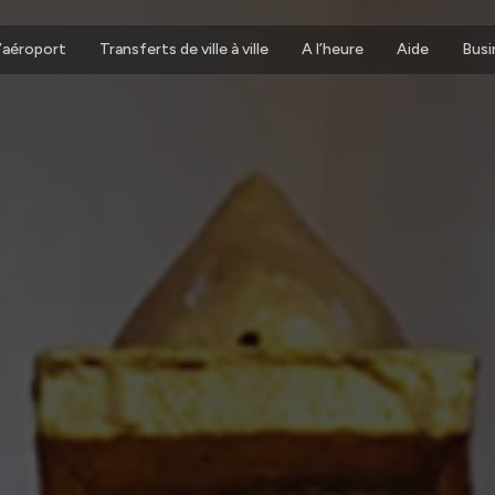
d’aéroport
Transferts de ville à ville
A l’heure
Aide
Busi