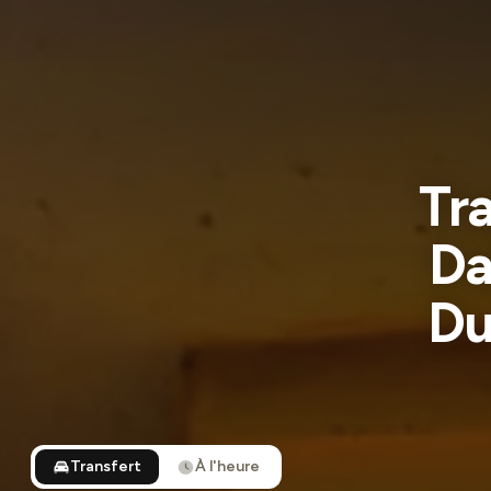
Tr
Da
Du
Transfert
À l'heure