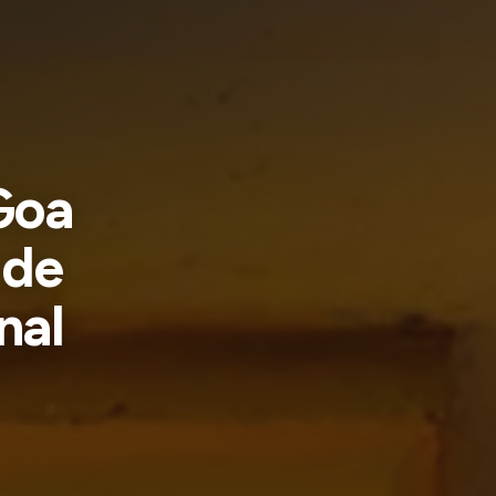
Goa
 de
nal