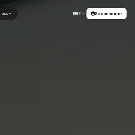
ness
FR
Se connecter