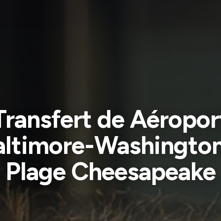
Transfert de Aéropor
altimore-Washington
Plage Cheesapeake