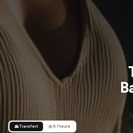
B
Transfert
À l'heure