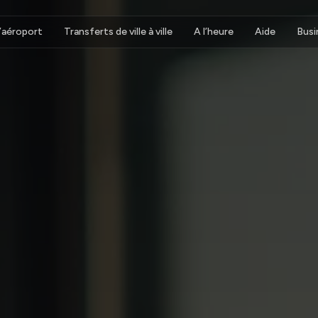
d’aéroport
Transferts de ville à ville
A l’heure
Aide
Busi