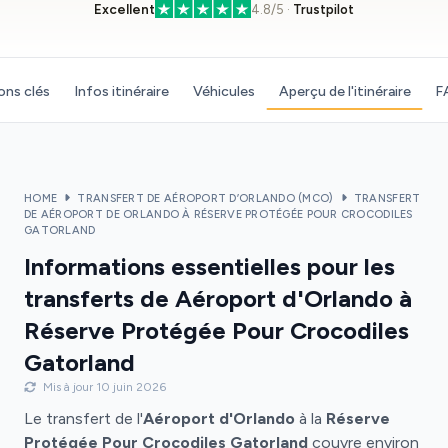
Excellent
4.8/5 ·
Trustpilot
ons clés
Infos itinéraire
Véhicules
Aperçu de l'itinéraire
F
HOME
TRANSFERT DE AÉROPORT D’ORLANDO (MCO)
TRANSFERT
DE AÉROPORT DE ORLANDO À RÉSERVE PROTÉGÉE POUR CROCODILES
GATORLAND
Informations essentielles pour les
transferts de Aéroport d'Orlando à
Réserve Protégée Pour Crocodiles
Gatorland
Mis à jour 10 juin 2026
Le transfert de l'
Aéroport d'Orlando
à la
Réserve
Protégée Pour Crocodiles Gatorland
couvre environ