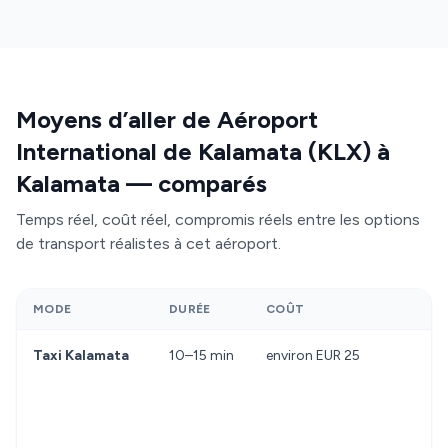
Moyens d’aller de Aéroport
International de Kalamata (KLX) à
Kalamata — comparés
Temps réel, coût réel, compromis réels entre les options
de transport réalistes à cet aéroport.
MODE
DURÉE
COÛT
A
Taxi Kalamata
10–15 min
environ EUR 25
Di
im
p
d'
fi