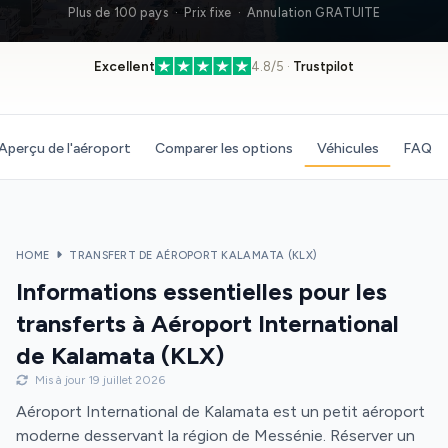
Plus de 100 pays · Prix fixe · Annulation GRATUITE
Excellent
4.8/5 ·
Trustpilot
Aperçu de l'aéroport
Comparer les options
Véhicules
FAQ
HOME
TRANSFERT DE AÉROPORT KALAMATA (KLX)
Informations essentielles pour les
transferts à Aéroport International
de Kalamata (KLX)
Mis à jour 19 juillet 2026
Aéroport International de Kalamata est un petit aéroport
moderne desservant la région de Messénie. Réserver un