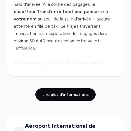
halls d'arrivée. À la sortie des bagages, le
chauffeur Transfeero tient une pancarte à
votre nom
au seuil de la salle d'arrivée—aucune
attente en file de taxi. Le trajet traversant
immigration et récupération des bagages dure
environ 30 à 40 minutes selon votre vol et
l'affluence.
Le route principale vers Kalamata emprunte
l'
autoroute A7 Moréas
depuis l'aéroport via EO82
et EO7, puis les routes locales Artemidos et
Stadiou jusqu'au centre-ville. Comptez 10 à 15
minutes en conditions normales. L'après-midi entre
Lire plus d’informations
14 h et 17 h, le trafic local s'intensifie légèrement ;
les départs entre 10 h et 14 h offrent des routes
plus dégagées. L'A7 est une
route à péage
gérée
menant vers Corinthe et Tripoli.
Aéroport International de