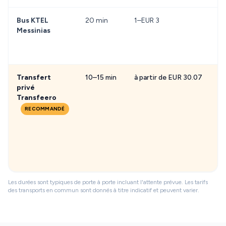
Bus KTEL
20 min
1–EUR 3
Tr
Messinias
ma
ré
Transfert
10–15 min
à partir de EUR 30.07
Pr
privé
ac
Transfeero
so
ba
RECOMMANDÉ
at
gr
mi
en
gr
Les durées sont typiques de porte à porte incluant l'attente prévue. Les tarifs
des transports en commun sont donnés à titre indicatif et peuvent varier.