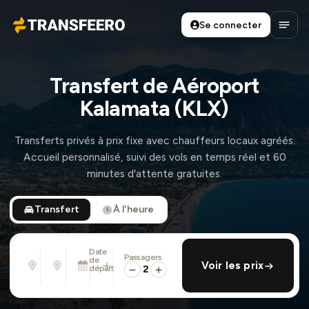
Se connecter
Transfeero
Ouvri
Transfert de Aéroport
Kalamata (KLX)
Transferts privés à prix fixe avec chauffeurs locaux agréés.
Accueil personnalisé, suivi des vols en temps réel et 60
minutes d'attente gratuites.
Transfert
À l'heure
Date
Passagers
De
À
de
ajouter retour
Voir les prix
Adresse, aéroport, hôtel, ...
Adresse, aéroport, hôtel, ...
départ
2
Mar. 11 Août · 13:45