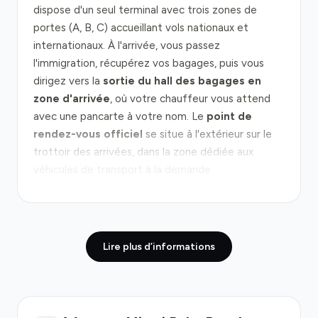
dispose d'un seul terminal avec trois zones de
portes (A, B, C) accueillant vols nationaux et
internationaux. À l'arrivée, vous passez
l'immigration, récupérez vos bagages, puis vous
dirigez vers la
sortie du hall des bagages en
zone d'arrivée
, où votre chauffeur vous attend
avec une pancarte à votre nom. Le
point de
rendez-vous officiel
se situe à l'extérieur sur le
trottoir des arrivées, dans la zone dédiée aux
véhicules de transport à la demande.
Le trajet de PBI vers le centre de Miami emprunte
généralement l'
I-95 ou le SR 836 Dolphin
Expressway
. En conditions normales, le trajet dure
Lire plus d’informations
entre 30 et 45 minutes jusqu'au centre-ville; en
heures de pointe (7 h–9 h le matin et 16 h–18 h
l'après-midi), comptez 60 à 75 minutes. Les
embouteillages les plus importants se forment à