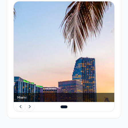
séparé jusqu'à la gare de West Palm Beach, puis un
transfert supplémentaire en ville—un processus
fastidieux avec bagages. Les tarifs des taxis en file
sont au forfait ou au compteur selon la destination,
sans garantie tarifaire. Un Uber peut coûter 100
USD ou plus en heures de pointe et surge pricing.
Un transfert Transfeero pré-réservé offre un prix
fixe, un conducteur qui connaît la route, et aucune
surprise tarifaire.
Miami