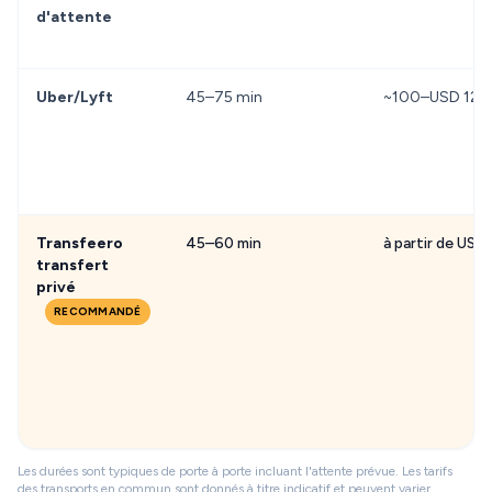
d'attente
Uber/Lyft
45–75 min
~100–USD 120 (
Transfeero
45–60 min
à partir de USD
transfert
privé
RECOMMANDÉ
Les durées sont typiques de porte à porte incluant l'attente prévue. Les tarifs
des transports en commun sont donnés à titre indicatif et peuvent varier.