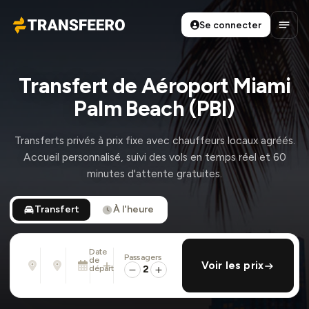
Se connecter
Transfeero
Ouvri
Transfert de Aéroport Miami
Palm Beach (PBI)
Transferts privés à prix fixe avec chauffeurs locaux agréés.
Accueil personnalisé, suivi des vols en temps réel et 60
minutes d'attente gratuites.
Transfert
À l'heure
Date
Passagers
De
À
de
ajouter retour
Voir les prix
Adresse, aéroport, hôtel, ...
Adresse, aéroport, hôtel, ...
départ
2
Lun. 10 Août · 01:45 PM