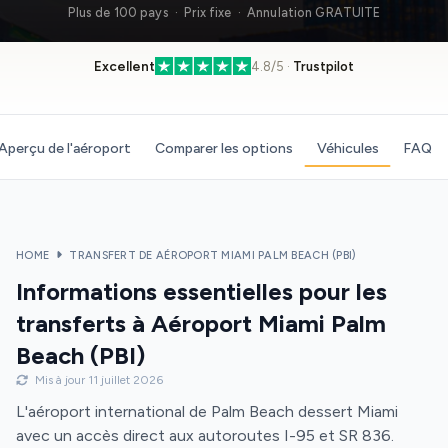
Plus de 100 pays · Prix fixe · Annulation GRATUITE
Excellent
4.8/5 ·
Trustpilot
Aperçu de l'aéroport
Comparer les options
Véhicules
FAQ
HOME
TRANSFERT DE AÉROPORT MIAMI PALM BEACH (PBI)
Informations essentielles pour les
transferts à Aéroport Miami Palm
Beach (PBI)
Mis à jour 11 juillet 2026
L'aéroport international de Palm Beach dessert Miami
avec un accès direct aux autoroutes I-95 et SR 836.