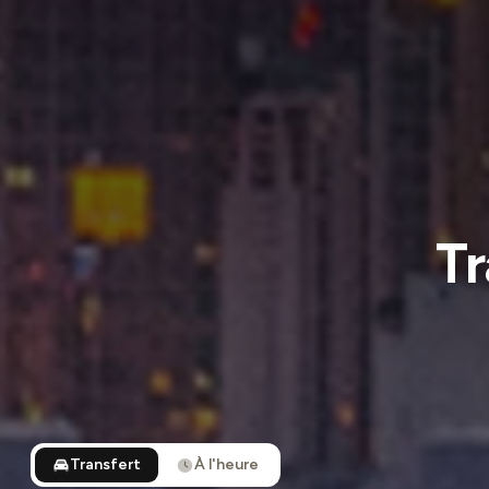
Tr
Transfert
À l'heure