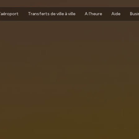
d’aéroport
Transferts de ville à ville
A l’heure
Aide
Busi