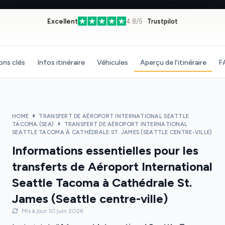
Excellent
4.8/5 ·
Trustpilot
ons clés
Infos itinéraire
Véhicules
Aperçu de l'itinéraire
F
HOME
TRANSFERT DE AÉROPORT INTERNATIONAL SEATTLE
TACOMA (SEA)
TRANSFERT DE AÉROPORT INTERNATIONAL
SEATTLE TACOMA À CATHÉDRALE ST. JAMES (SEATTLE CENTRE-VILLE)
Informations essentielles pour les
transferts de Aéroport International
Seattle Tacoma à Cathédrale St.
James (Seattle centre-ville)
Mis à jour 10 juin 2026