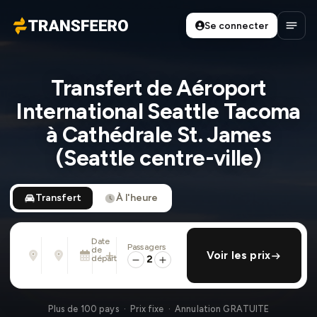
Se connecter
Transfeero
Ouvri
Transfert de Aéroport
International Seattle Tacoma
à Cathédrale St. James
(Seattle centre-ville)
Transfert
À l'heure
Date
Passagers
De
À
de
ajouter retour
Voir les prix
Adresse, aéroport, hôtel, ...
Adresse, aéroport, hôtel, ...
départ
2
Dim. 9 Août · 01:45 PM
Plus de 100 pays · Prix fixe · Annulation GRATUITE