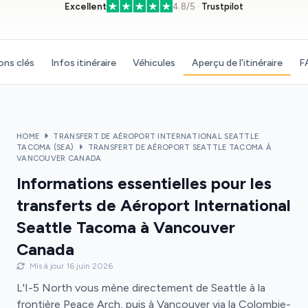
Excellent
4.8/5 ·
Trustpilot
ons clés
Infos itinéraire
Véhicules
Aperçu de l'itinéraire
F
HOME
TRANSFERT DE AÉROPORT INTERNATIONAL SEATTLE
TACOMA (SEA)
TRANSFERT DE AÉROPORT SEATTLE TACOMA À
VANCOUVER CANADA
Informations essentielles pour les
transferts de Aéroport International
Seattle Tacoma à Vancouver
Canada
Mis à jour 16 juin 2026
L'I-5 North vous mène directement de Seattle à la
frontière Peace Arch, puis à Vancouver via la Colombie-