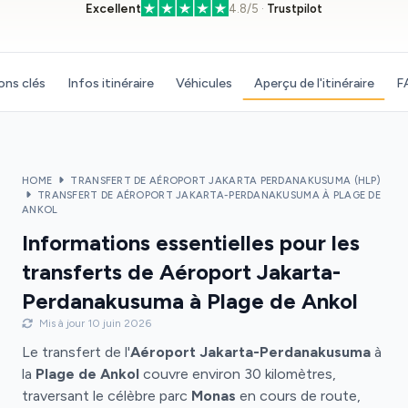
Excellent
4.8/5 ·
Trustpilot
ons clés
Infos itinéraire
Véhicules
Aperçu de l'itinéraire
F
HOME
TRANSFERT DE AÉROPORT JAKARTA PERDANAKUSUMA (HLP)
TRANSFERT DE AÉROPORT JAKARTA-PERDANAKUSUMA À PLAGE DE
ANKOL
Informations essentielles pour les
transferts de Aéroport Jakarta-
Perdanakusuma à Plage de Ankol
Mis à jour 10 juin 2026
Le transfert de l'
Aéroport Jakarta-Perdanakusuma
à
la
Plage de Ankol
couvre environ 30 kilomètres,
traversant le célèbre parc
Monas
en cours de route,