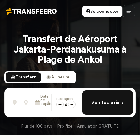
Se connecter
Transfeero
Ouvri
Transfert de Aéroport
Jakarta-Perdanakusuma à
Plage de Ankol
Transfert
À l'heure
Date
Passagers
De
À
de
ajouter retour
Voir les prix
Adresse, aéroport, hôtel, ...
Adresse, aéroport, hôtel, ...
départ
2
Lun. 10 Août · 13:45
Plus de 100 pays · Prix fixe · Annulation GRATUITE