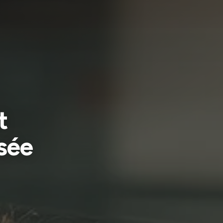
t
sée