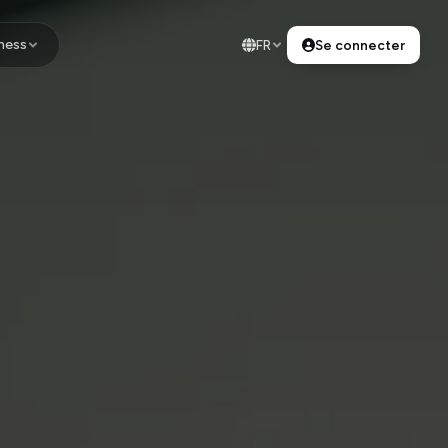
ness
FR
Se connecter