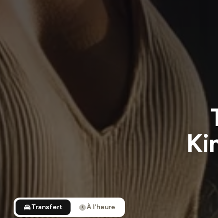
Ki
Transfert
À l'heure