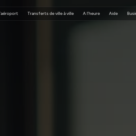
d’aéroport
Transferts de ville à ville
A l’heure
Aide
Busi