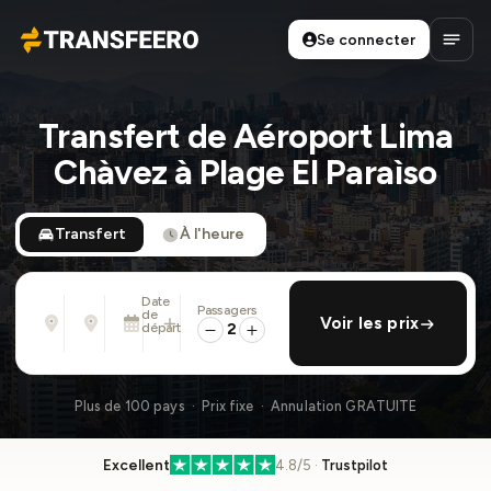
Se connecter
Transfeero
Ouvri
Transfert de Aéroport Lima
Chàvez à Plage El Paraìso
Transfert
À l'heure
Date
Passagers
De
À
de
ajouter retour
Voir les prix
Adresse, aéroport, hôtel, ...
Adresse, aéroport, hôtel, ...
départ
2
Sam. 8 Août · 01:45 PM
Plus de 100 pays · Prix fixe · Annulation GRATUITE
Excellent
4.8/5 ·
Trustpilot