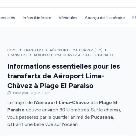
ons clés
Infos itinéraire
Véhicules
Aperçu de l'itinéraire
F
HOME
TRANSFERT DE AÉROPORT LIMA CHÀVEZ (LIM)
TRANSFERT DE AÉROPORT LIMA CHÀVEZ À PLAGE EL PARAÌSO
Informations essentielles pour les
transferts de Aéroport Lima-
Chàvez à Plage El Paraìso
Mis à jour 10 juin 2026
Le trajet de l'
Aéroport Lima-Chávez
à la
Plage El
Paraíso
couvre environ 30 kilomètres. Sur le chemin,
vous passerez par le quartier animé de
Pucusana
,
offrant une belle vue sur l'océan.