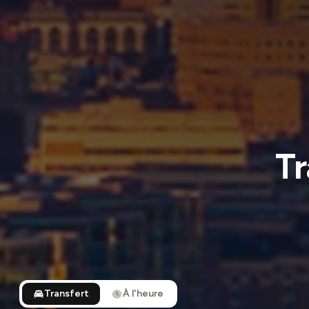
Tr
Transfert
À l'heure