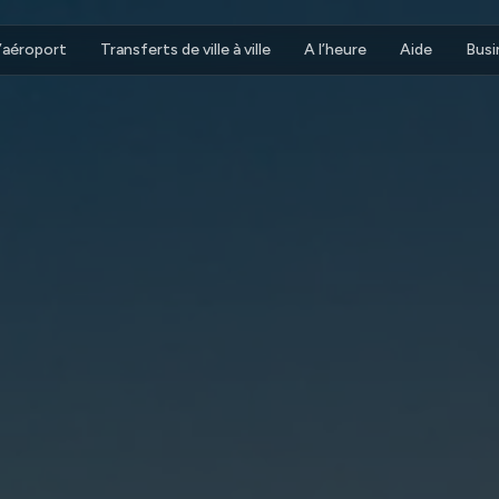
d’aéroport
Transferts de ville à ville
A l’heure
Aide
Busi