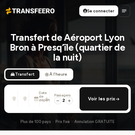
Se connecter
Transfeero
Ouvri
Transfert de Aéroport Lyon
Bron à Presq’île (quartier de
la nuit)
Transfert
À l'heure
Date
Passagers
De
À
de
ajouter retour
Voir les prix
Adresse, aéroport, hôtel, ...
Adresse, aéroport, hôtel, ...
départ
2
Sam. 8 Août · 01:45 PM
Plus de 100 pays · Prix fixe · Annulation GRATUITE