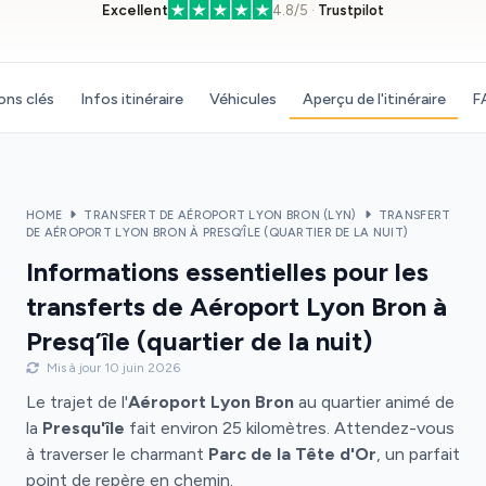
Excellent
4.8/5 ·
Trustpilot
ons clés
Infos itinéraire
Véhicules
Aperçu de l'itinéraire
F
HOME
TRANSFERT DE AÉROPORT LYON BRON (LYN)
TRANSFERT
DE AÉROPORT LYON BRON À PRESQ’ÎLE (QUARTIER DE LA NUIT)
Informations essentielles pour les
transferts de Aéroport Lyon Bron à
Presq’île (quartier de la nuit)
Mis à jour 10 juin 2026
Le trajet de l'
Aéroport Lyon Bron
au quartier animé de
la
Presqu'île
fait environ 25 kilomètres. Attendez-vous
à traverser le charmant
Parc de la Tête d'Or
, un parfait
point de repère en chemin.