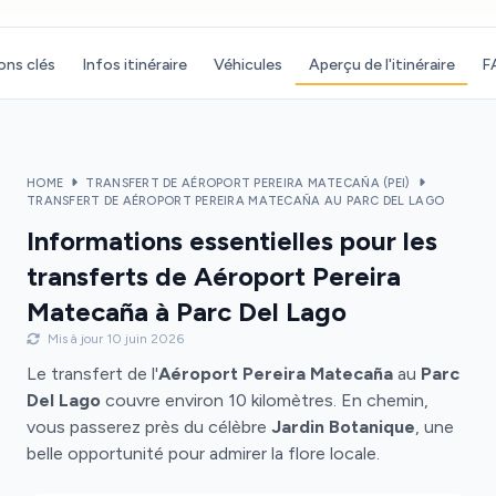
ons clés
Infos itinéraire
Véhicules
Aperçu de l'itinéraire
F
HOME
TRANSFERT DE AÉROPORT PEREIRA MATECAÑA (PEI)
TRANSFERT DE AÉROPORT PEREIRA MATECAÑA AU PARC DEL LAGO
Informations essentielles pour les
transferts de Aéroport Pereira
Matecaña à Parc Del Lago
Mis à jour 10 juin 2026
Le transfert de l'
Aéroport Pereira Matecaña
au
Parc
Del Lago
couvre environ 10 kilomètres. En chemin,
vous passerez près du célèbre
Jardin Botanique
, une
belle opportunité pour admirer la flore locale.