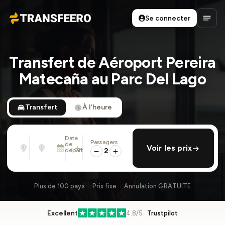
Se connecter
Transfeero
Ouvri
Transfert de Aéroport Pereira
Matecaña au Parc Del Lago
Transfert
À l'heure
Date
Passagers
De
À
de
ajouter retour
Voir les prix
Adresse, aéroport, hôtel, ...
Adresse, aéroport, hôtel, ...
départ
2
Lun. 10 Août · 13:45
Plus de 100 pays · Prix fixe · Annulation GRATUITE
Excellent
4.8/5 ·
Trustpilot